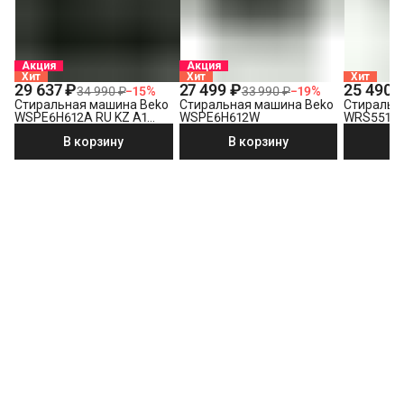
Акция
Акция
Хит
Хит
Хит
29 637 ₽
27 499 ₽
25 490 
34 990 ₽
−
15
%
33 990 ₽
−
19
%
Стиральная машина Beko
Стиральная машина Beko
Стиральн
WSPE6H612A RU KZ A1
WSPE6H612W
WRS5512
PRBXXL B7S E40
В корзину
В корзину
В