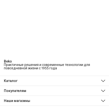
Beko
Практичные решения и современные технологии для
повседневной жизни с 1955 года
Каталог
Холодильники и морозильники
Стиральные и сушильные машины
Покупателям
Посудомоечные машины
О компании
Духовые шкафы
Технологии Beko
Наши магазины
Варочные панели
Магазины
Hotpoint
Доставка