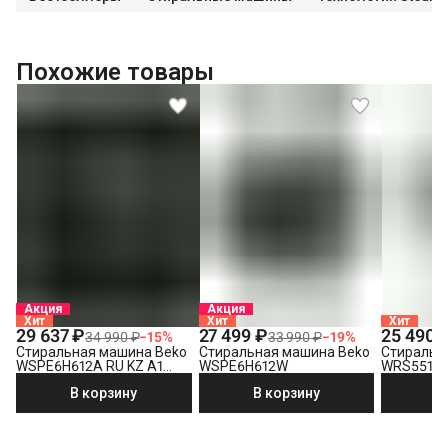
Похожие товары
Акция
Акция
Хит
Хит
Хит
29 637 ₽
27 499 ₽
25 490 
34 990 ₽
−
15
%
33 990 ₽
−
19
%
Стиральная машина Beko
Стиральная машина Beko
Стиральн
WSPE6H612A RU KZ A1
WSPE6H612W
WRS5512
PRBXXL B7S E40
В корзину
В корзину
В